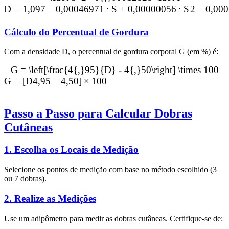
D
=
1
,
097
−
0
,
00046971
⋅
S
+
0
,
00000056
⋅
S
2
−
0
,
000
Cálculo do Percentual de Gordura
Com a densidade D, o percentual de gordura corporal G (em %) é:
G = \left[\frac{4{,}95}{D} - 4{,}50\right] \times 100
G
=
[
D
4
,
95
−
4
,
50
]
×
100
Passo a Passo para Calcular Dobras
Cutâneas
1.
Escolha os Locais de Medição
Selecione os pontos de medição com base no método escolhido (3
ou 7 dobras).
2.
Realize as Medições
Use um adipômetro para medir as dobras cutâneas. Certifique-se de: