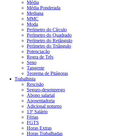
Média
Média Ponderada
Mediana
MMC
Moda
Perímetro do Círculo
Perímetro do Quadrado
Perímetro do Retângulo
Perímetro do Triângulo
Potenciação
Regra de Três
Seno
Tangente
Teorema de Pitágoras
Trabalhista
Rescisão
Seguro-desemprego
Abono salarial
Aposentadoria
Adicional noturno
13º Salário
Férias
FGTS
Horas Extras
Horas Trabalhadas