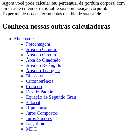
Agora você pode calcular seu percentual de gordura corporal com
precisão e entender mais sobre sua composição corporal.
Experimente nossas ferramentas e cuide de sua saúde!
Conheça nossas outras calculadoras
Matemática
Porcentagem
Área do Cilindro
Área do Círculo
Área do Quadrado
Área do Retângulo
Área do Triângulo
Bhaskara
Circunferência
Cosseno
Desvio Padrão
Equação de Segundo Grau
Fatorial
Hipotenusa
Juros Compostos
Juros Simples
Logaritmo
MDC