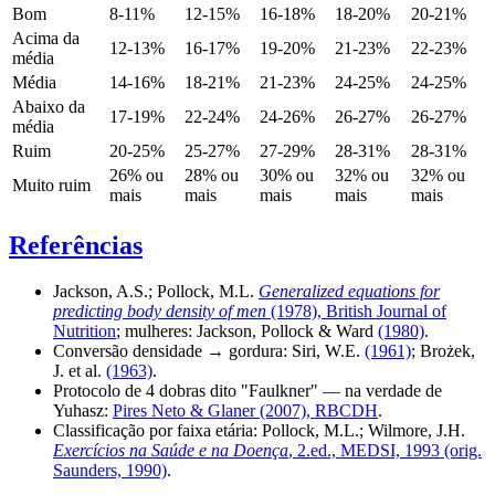
Bom
8-11%
12-15%
16-18%
18-20%
20-21%
Acima da
12-13%
16-17%
19-20%
21-23%
22-23%
média
Média
14-16%
18-21%
21-23%
24-25%
24-25%
Abaixo da
17-19%
22-24%
24-26%
26-27%
26-27%
média
Ruim
20-25%
25-27%
27-29%
28-31%
28-31%
26% ou
28% ou
30% ou
32% ou
32% ou
Muito ruim
mais
mais
mais
mais
mais
Referências
Jackson, A.S.; Pollock, M.L.
Generalized equations for
predicting body density of men
(1978), British Journal of
Nutrition
; mulheres: Jackson, Pollock & Ward
(1980)
.
Conversão densidade → gordura: Siri, W.E.
(1961)
; Brożek,
J. et al.
(1963)
.
Protocolo de 4 dobras dito "Faulkner" — na verdade de
Yuhasz:
Pires Neto & Glaner (2007), RBCDH
.
Classificação por faixa etária: Pollock, M.L.; Wilmore, J.H.
Exercícios na Saúde e na Doença
, 2.ed., MEDSI, 1993 (orig.
Saunders, 1990)
.