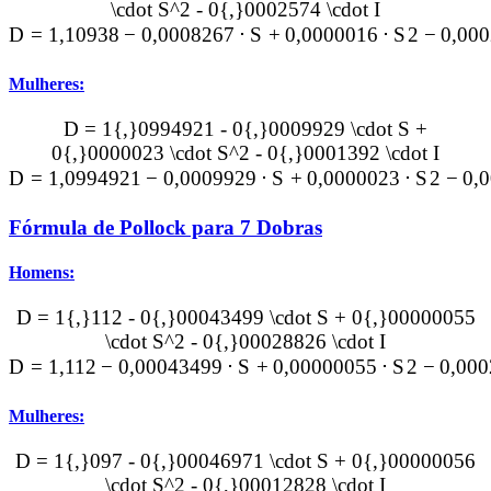
\cdot S^2 - 0{,}0002574 \cdot I
D
=
1
,
10938
−
0
,
0008267
⋅
S
+
0
,
0000016
⋅
S
2
−
0
,
000
Mulheres:
D = 1{,}0994921 - 0{,}0009929 \cdot S +
0{,}0000023 \cdot S^2 - 0{,}0001392 \cdot I
D
=
1
,
0994921
−
0
,
0009929
⋅
S
+
0
,
0000023
⋅
S
2
−
0
,
0
Fórmula de Pollock para 7 Dobras
Homens:
D = 1{,}112 - 0{,}00043499 \cdot S + 0{,}00000055
\cdot S^2 - 0{,}00028826 \cdot I
D
=
1
,
112
−
0
,
00043499
⋅
S
+
0
,
00000055
⋅
S
2
−
0
,
000
Mulheres:
D = 1{,}097 - 0{,}00046971 \cdot S + 0{,}00000056
\cdot S^2 - 0{,}00012828 \cdot I