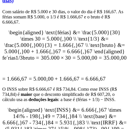
dias)
Com salário de R$ 5.000 e 30 dias, o valor do dia é R$ 166,67. As
férias somam R$ 5.000, o 1/3 é R$ 1.666,67 e o bruto é R$
6.666,67.
\begin{aligned} \text{férias} &= \frac{5.000}{30}
\times 30 = 5.000{,}00 \\ \text{1/3} &=
\frac{5.000{,}00}{3} = 1.666{,}67 \\ \text{bruto} &=
5.000{,}00 + 1.666{,}67 = 6.666{,}67 \end{aligned}
f
e
ˊ
rias
1/3
bruto
=
30
5.000
×
30
=
5.000
,
00
=
3
5.000
,
00
=
1.666
,
67
=
5.000
,
00
+
1.666
,
67
=
6.666
,
67
O INSS sobre R$ 6.666,67 é R$ 734,84. Como esse INSS (R$
734,84) é
maior
que o desconto simplificado de R$ 607,20, o
cálculo usa as
deduções legais
: a base é (férias + 1/3) − INSS.
\begin{aligned} \text{INSS} &= 6.666{,}67 \times
14\% - 198{,}49 = 734{,}84 \\ \text{base} &=
6.666{,}67 - 734{,}84 = 5.931{,}83 \\ \text{IRRF} &=
(5.931{,}83 \times 27{,}5\% - 908{,}73) - 90{,}99 =