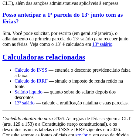
CLT), além das sanções administrativas aplicáveis à empresa.
Posso antecipar a 1ª parcela do 13º junto com as
férias?
Sim. Você pode solicitar, por escrito (em geral até janeiro), o
adiantamento da primeira parcela do 13º salário para receber junto
com as férias. Veja como o 13º é calculado em
13º salário
.
Calculadoras relacionadas
Cálculo do INSS
— entenda o desconto previdenciário faixa
a faixa.
Cálculo do IRRF
— simule o imposto de renda retido na
fonte.
Salário líquido
— quanto sobra do salário depois dos
descontos.
13º salário
— calcule a gratificação natalina e suas parcelas.
Conteúdo atualizado para 2026.
As regras de férias seguem a CLT
(arts. 129 a 153) e a Constituição (terço constitucional), e os
descontos usam as tabelas de INSS e IRRF vigentes em 2026.
Consulte sempre as fontes oficiais em
gov.br
e, em caso de dúvida