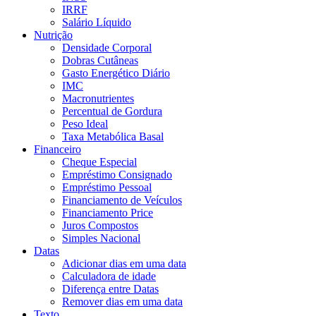
IRRF
Salário Líquido
Nutrição
Densidade Corporal
Dobras Cutâneas
Gasto Energético Diário
IMC
Macronutrientes
Percentual de Gordura
Peso Ideal
Taxa Metabólica Basal
Financeiro
Cheque Especial
Empréstimo Consignado
Empréstimo Pessoal
Financiamento de Veículos
Financiamento Price
Juros Compostos
Simples Nacional
Datas
Adicionar dias em uma data
Calculadora de idade
Diferença entre Datas
Remover dias em uma data
Texto