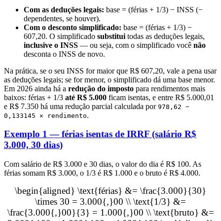
Com as deduções legais:
base = (férias + 1/3) − INSS (−
dependentes, se houver).
Com o desconto simplificado:
base = (férias + 1/3) −
607,20. O simplificado
substitui
todas as deduções legais,
inclusive o INSS
— ou seja, com o simplificado você
não
desconta o INSS de novo.
Na prática, se o seu INSS for maior que R$ 607,20, vale a pena usar
as deduções legais; se for menor, o simplificado dá uma base menor.
Em 2026 ainda há a
redução do imposto
para rendimentos mais
baixos: férias + 1/3
até R$ 5.000
ficam isentas, e entre R$ 5.000,01
e R$ 7.350 há uma redução parcial calculada por
978,62 −
.
0,133145 × rendimento
Exemplo 1 — férias isentas de IRRF (salário R$
3.000, 30 dias)
Com salário de R$ 3.000 e 30 dias, o valor do dia é R$ 100. As
férias somam R$ 3.000, o 1/3 é R$ 1.000 e o bruto é R$ 4.000.
\begin{aligned} \text{férias} &= \frac{3.000}{30}
\times 30 = 3.000{,}00 \\ \text{1/3} &=
\frac{3.000{,}00}{3} = 1.000{,}00 \\ \text{bruto} &=