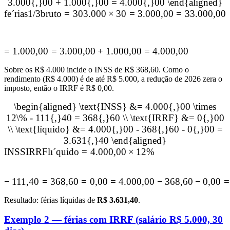
3.000{,}00 + 1.000{,}00 = 4.000{,}00 \end{aligned}
f
e
ˊ
rias
1/3
bruto
=
30
3.000
×
30
=
3.000
,
00
=
3
3.000
,
00
=
1.000
,
00
=
3.000
,
00
+
1.000
,
00
=
4.000
,
00
Sobre os R$ 4.000 incide o INSS de R$ 368,60. Como o
rendimento (R$ 4.000) é de até R$ 5.000, a redução de 2026 zera o
imposto, então o IRRF é R$ 0,00.
\begin{aligned} \text{INSS} &= 4.000{,}00 \times
12\% - 111{,}40 = 368{,}60 \\ \text{IRRF} &= 0{,}00
\\ \text{líquido} &= 4.000{,}00 - 368{,}60 - 0{,}00 =
3.631{,}40 \end{aligned}
INSS
IRRF
l
ı
ˊ
quido
=
4.000
,
00
×
12%
−
111
,
40
=
368
,
60
=
0
,
00
=
4.000
,
00
−
368
,
60
−
0
,
00
=
Resultado: férias líquidas de
R$ 3.631,40
.
Exemplo 2 — férias com IRRF (salário R$ 5.000, 30