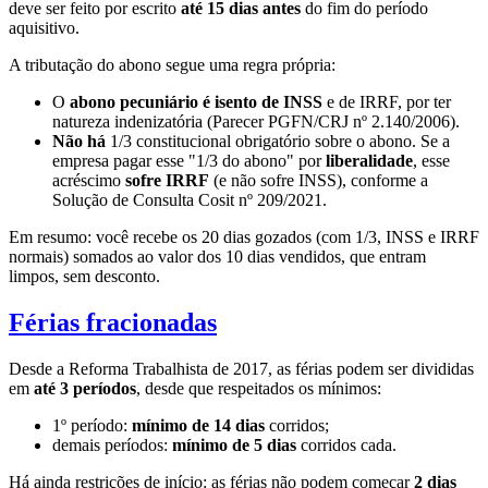
deve ser feito por escrito
até 15 dias antes
do fim do período
aquisitivo.
A tributação do abono segue uma regra própria:
O
abono pecuniário é isento de INSS
e de IRRF, por ter
natureza indenizatória (Parecer PGFN/CRJ nº 2.140/2006).
Não há
1/3 constitucional obrigatório sobre o abono. Se a
empresa pagar esse "1/3 do abono" por
liberalidade
, esse
acréscimo
sofre IRRF
(e não sofre INSS), conforme a
Solução de Consulta Cosit nº 209/2021.
Em resumo: você recebe os 20 dias gozados (com 1/3, INSS e IRRF
normais) somados ao valor dos 10 dias vendidos, que entram
limpos, sem desconto.
Férias fracionadas
Desde a Reforma Trabalhista de 2017, as férias podem ser divididas
em
até 3 períodos
, desde que respeitados os mínimos:
1º período:
mínimo de 14 dias
corridos;
demais períodos:
mínimo de 5 dias
corridos cada.
Há ainda restrições de início: as férias não podem começar
2 dias