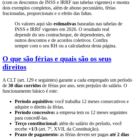
(com os descontos de INSS e IRRF nas tabelas vigentes) e mostra
dois exemplos completos, além de abono pecuniário, férias
fracionadas, proporcionais e o efeito das faltas.
Os valores aqui são
estimativas
baseadas nas tabelas de
INSS e IRRF vigentes em 2026. O resultado real
depende do seu contracheque, de dependentes, de
outros descontos e de acordos coletivos. Confira
sempre com o seu RH ou a calculadora desta página.
O que são férias e quais são os seus
direitos
A CLT (art. 129 e seguintes) garante a cada empregado um período
de
30 dias corridos
de férias por ano, sem prejuízo do salário. O
funcionamento básico é este:
Período aquisitivo:
você trabalha 12 meses consecutivos e
adquire o direito às férias.
Período concessivo:
a empresa tem os 12 meses seguintes
para concedê-las.
Terço constitucional:
além do salário do período, você
recebe
+1/3
(art. 7º, XVII, da Constituição).
Prazo de pagamento:
as férias devem ser pagas
até 2 dias