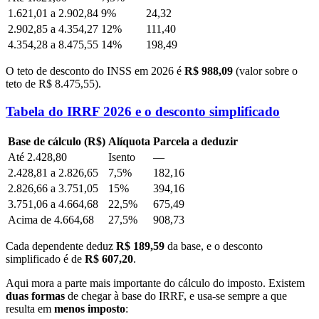
1.621,01 a 2.902,84
9%
24,32
2.902,85 a 4.354,27
12%
111,40
4.354,28 a 8.475,55
14%
198,49
O teto de desconto do INSS em 2026 é
R$ 988,09
(valor sobre o
teto de R$ 8.475,55).
Tabela do IRRF 2026 e o desconto simplificado
Base de cálculo (R$)
Alíquota
Parcela a deduzir
Até 2.428,80
Isento
—
2.428,81 a 2.826,65
7,5%
182,16
2.826,66 a 3.751,05
15%
394,16
3.751,06 a 4.664,68
22,5%
675,49
Acima de 4.664,68
27,5%
908,73
Cada dependente deduz
R$ 189,59
da base, e o desconto
simplificado é de
R$ 607,20
.
Aqui mora a parte mais importante do cálculo do imposto. Existem
duas formas
de chegar à base do IRRF, e usa-se sempre a que
resulta em
menos imposto
: