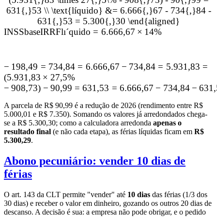
631{,}53 \\ \text{líquido} &= 6.666{,}67 - 734{,}84 -
631{,}53 = 5.300{,}30 \end{aligned}
INSS
base
IRRF
l
ı
ˊ
quido
=
6.666
,
67
×
14%
−
198
,
49
=
734
,
84
=
6.666
,
67
−
734
,
84
=
5.931
,
83
=
(
5.931
,
83
×
27
,
5%
−
908
,
73
)
−
90
,
99
=
631
,
53
=
6.666
,
67
−
734
,
84
−
631
,
A parcela de R$ 90,99 é a redução de 2026 (rendimento entre R$
5.000,01 e R$ 7.350). Somando os valores já arredondados chega-
se a R$ 5.300,30; como a calculadora arredonda
apenas o
resultado final
(e não cada etapa), as férias líquidas ficam em
R$
5.300,29
.
Abono pecuniário: vender 10 dias de
férias
O art. 143 da CLT permite "vender" até
10 dias
das férias (1/3 dos
30 dias) e receber o valor em dinheiro, gozando os outros 20 dias de
descanso. A decisão é sua: a empresa não pode obrigar, e o pedido