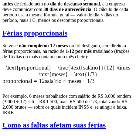
antes
de feriado nem no
dia de descanso semanal
, e a empresa
deve comunicar com
30 dias de antecedência
. O cálculo de cada
período usa a mesma fórmula geral — valor do dia × dias do
período, mais 1/3, menos os descontos proporcionais.
Férias proporcionais
Se você
não completou 12 meses
ou foi desligado, tem direito a
férias proporcionais, na razão de
1/12 por mês
trabalhado (frações
de 15 dias ou mais contam como mês cheio):
\text{proporcional} = \frac{\text{salário}}{12} \times
\text{meses} + \text{1/3}
proporcional
=
12
sal
a
ˊ
rio
×
meses
+
1/3
Por exemplo, 6 meses trabalhados com salário de R$ 3.000 rendem
(3.000 ÷ 12) × 6 = R$ 1.500, mais R$ 500 de 1/3, totalizando R$
2.000 brutos — sobre os quais incidem INSS e, se atingir a faixa,
IRRF.
Como as faltas afetam suas férias