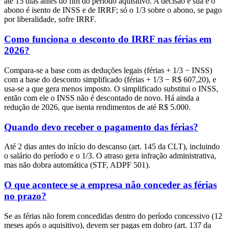
até 15 dias antes do fim do período aquisitivo. A decisão é sua e o
abono é isento de INSS e de IRRF; só o 1/3 sobre o abono, se pago
por liberalidade, sofre IRRF.
Como funciona o desconto do IRRF nas férias em
2026?
Compara-se a base com as deduções legais (férias + 1/3 − INSS)
com a base do desconto simplificado (férias + 1/3 − R$ 607,20), e
usa-se a que gera menos imposto. O simplificado substitui o INSS,
então com ele o INSS não é descontado de novo. Há ainda a
redução de 2026, que isenta rendimentos de até R$ 5.000.
Quando devo receber o pagamento das férias?
Até 2 dias antes do início do descanso (art. 145 da CLT), incluindo
o salário do período e o 1/3. O atraso gera infração administrativa,
mas não dobra automática (STF, ADPF 501).
O que acontece se a empresa não conceder as férias
no prazo?
Se as férias não forem concedidas dentro do período concessivo (12
meses após o aquisitivo), devem ser pagas em dobro (art. 137 da