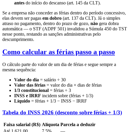
antes
do início do descanso (art. 145 da CLT).
Se a empresa não conceder as férias dentro do período concessivo,
elas devem ser pagas
em dobro
(art. 137 da CLT). Já o simples
atraso no pagamento, dentro do prazo de gozo,
não
gera dobra
automática — o STF (ADPF 501) invalidou a Súmula 450 do TST
nesse ponto, restando as sanções administrativas pelo
descumprimento.
Como calcular as férias passo a passo
O cálculo parte do valor de um dia de férias e segue sempre a
mesma sequência:
Valor do dia
= salário ÷ 30
Valor das férias
= valor do dia × dias de férias
1/3 constitucional
= férias ÷ 3
INSS e IRRF
incidem sobre (férias + 1/3)
Líquido
= férias + 1/3 − INSS − IRRF
Tabela do INSS 2026 (desconto sobre férias + 1/3)
Faixa salarial (R$)
Alíquota
Parcela a deduzir
Até 1.621,00
7,5%
—