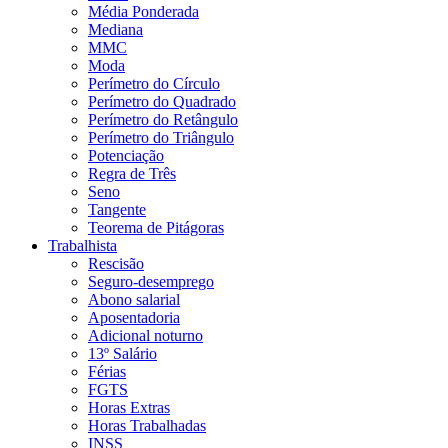
Média Ponderada
Mediana
MMC
Moda
Perímetro do Círculo
Perímetro do Quadrado
Perímetro do Retângulo
Perímetro do Triângulo
Potenciação
Regra de Três
Seno
Tangente
Teorema de Pitágoras
Trabalhista
Rescisão
Seguro-desemprego
Abono salarial
Aposentadoria
Adicional noturno
13º Salário
Férias
FGTS
Horas Extras
Horas Trabalhadas
INSS