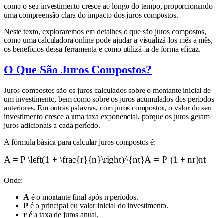
como o seu investimento cresce ao longo do tempo, proporcionando
uma compreensão clara do impacto dos juros compostos.
Neste texto, exploraremos em detalhes o que são juros compostos,
como uma calculadora online pode ajudar a visualizá-los mês a mês,
os benefícios dessa ferramenta e como utilizá-la de forma eficaz.
O Que São Juros Compostos?
Juros compostos são os juros calculados sobre o montante inicial de
um investimento, bem como sobre os juros acumulados dos períodos
anteriores. Em outras palavras, com juros compostos, o valor do seu
investimento cresce a uma taxa exponencial, porque os juros geram
juros adicionais a cada período.
A fórmula básica para calcular juros compostos é:
A = P \left(1 + \frac{r}{n}\right)^{nt}
A
=
P
(
1
+
n
r
)
n
t
Onde:
A
é o montante final após n períodos.
P
é o principal ou valor inicial do investimento.
r
é a taxa de juros anual.