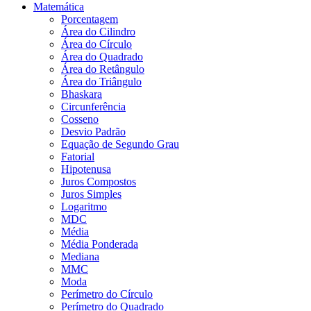
Matemática
Porcentagem
Área do Cilindro
Área do Círculo
Área do Quadrado
Área do Retângulo
Área do Triângulo
Bhaskara
Circunferência
Cosseno
Desvio Padrão
Equação de Segundo Grau
Fatorial
Hipotenusa
Juros Compostos
Juros Simples
Logaritmo
MDC
Média
Média Ponderada
Mediana
MMC
Moda
Perímetro do Círculo
Perímetro do Quadrado