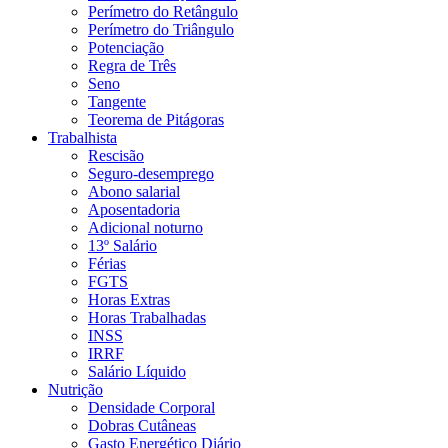
Perímetro do Retângulo
Perímetro do Triângulo
Potenciação
Regra de Três
Seno
Tangente
Teorema de Pitágoras
Trabalhista
Rescisão
Seguro-desemprego
Abono salarial
Aposentadoria
Adicional noturno
13º Salário
Férias
FGTS
Horas Extras
Horas Trabalhadas
INSS
IRRF
Salário Líquido
Nutrição
Densidade Corporal
Dobras Cutâneas
Gasto Energético Diário