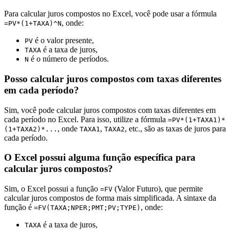
Para calcular juros compostos no Excel, você pode usar a fórmula
, onde:
=PV*(1+TAXA)^N
é o valor presente,
PV
é a taxa de juros,
TAXA
é o número de períodos.
N
Posso calcular juros compostos com taxas diferentes
em cada período?
Sim, você pode calcular juros compostos com taxas diferentes em
cada período no Excel. Para isso, utilize a fórmula
=PV*(1+TAXA1)*
, onde
,
, etc., são as taxas de juros para
(1+TAXA2)*...
TAXA1
TAXA2
cada período.
O Excel possui alguma função específica para
calcular juros compostos?
Sim, o Excel possui a função
(Valor Futuro), que permite
=FV
calcular juros compostos de forma mais simplificada. A sintaxe da
função é
, onde:
=FV(TAXA;NPER;PMT;PV;TYPE)
é a taxa de juros,
TAXA