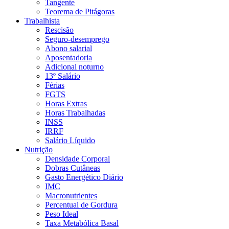
Tangente
Teorema de Pitágoras
Trabalhista
Rescisão
Seguro-desemprego
Abono salarial
Aposentadoria
Adicional noturno
13º Salário
Férias
FGTS
Horas Extras
Horas Trabalhadas
INSS
IRRF
Salário Líquido
Nutrição
Densidade Corporal
Dobras Cutâneas
Gasto Energético Diário
IMC
Macronutrientes
Percentual de Gordura
Peso Ideal
Taxa Metabólica Basal